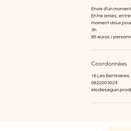
Envie d’un moment
Entre amies, entre
moment doux pour v
3h
85 euros / person
Coordonnées
16 Les Bertinières
0622003024
elodieseguin.pro