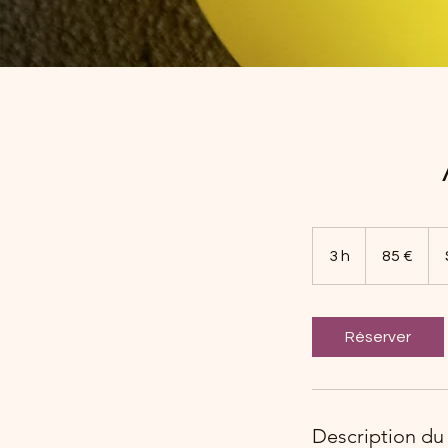
85
euros
3 h
3
85 €
h
Réserver
Description du 