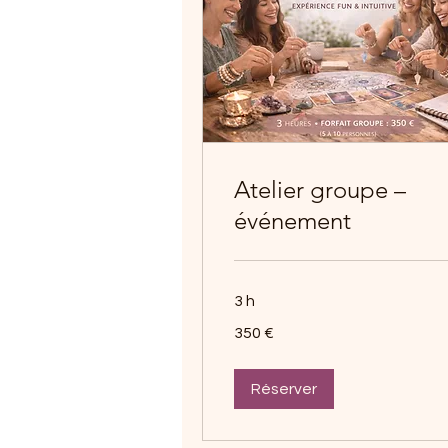
Atelier groupe –
événement
3 h
350
350 €
euros
Réserver