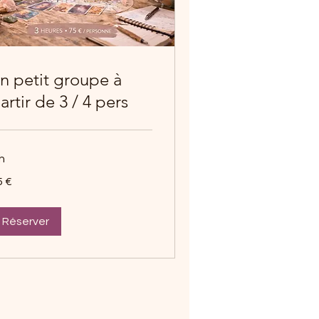
n petit groupe à
artir de 3 / 4 pers
h
5 €
ros
Réserver