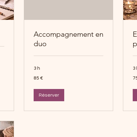
Accompagnement en
E
duo
p
3 h
3 
85
75
85 €
7
euros
eu
Réserver