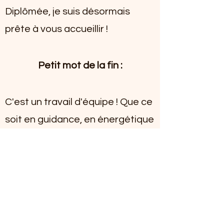
Diplômée, je suis désormais
prête à vous accueillir !
Petit mot de la fin :
C'est un travail d'équipe ! Que ce
soit en guidance, en énergétique
ou dans tout autre domaine,
chaque rencontre est pour moi
une nouvelle histoire qui
commence.